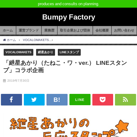
produces and consults on planning.
Bumpy Factory
ホーム
運営ブランド
業務歴
取引企業および団体
会社概要
お問い合わせ
ホーム
VOCALOMAKETS
「紲星あかり（たねこ・ワ・ver.） LINEスタンプ」コラ
VOCALOMAKETS
紲星あかり
LINEスタンプ
「紲星あかり（たねこ・ワ・ver.） LINEスタン
プ」コラボ企画
2019年7月30日
LINE