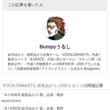
この記事を書いた人
Bumpyうるし
結月ゆかり・紲星あかり企画チーム「VOCALOMAKETS」代表 /
配信スペース「B-SPACE」代表 / 同人サークル「マケッツ団（活
動休止中）」代表 / 才能教育チェロ科研究科卒（20年ブランクあ
り） / 診療放射線技師 / アイコンイラスト：なぎみそ @nagimiso
VOCALOMAKETS
,
紲星あかり
,
LINEスタンプ
の関連記事
「A.I.VOICE 紲星あかり 萌」企画・制作
2022年12月16日
「A.I.VOICE 結月ゆかり 凪」企画・制作