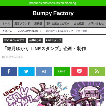
produces and consults on planning.
Bumpy Factory
ホーム
運営ブランド
業務歴
取引企業および団体
会社概要
お問い合わせ
ホーム
VOCALOMAKETS
「結月ゆかり LINEスタンプ」企画・制作
VOCALOMAKETS
結月ゆかり
LINEスタンプ
「結月ゆかり LINEスタンプ」企画・制作
2014年9月11日
LINE