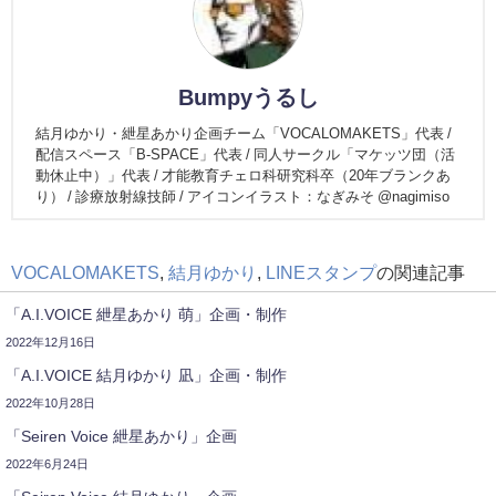
Bumpyうるし
結月ゆかり・紲星あかり企画チーム「VOCALOMAKETS」代表 /
配信スペース「B-SPACE」代表 / 同人サークル「マケッツ団（活
動休止中）」代表 / 才能教育チェロ科研究科卒（20年ブランクあ
り） / 診療放射線技師 / アイコンイラスト：なぎみそ @nagimiso
VOCALOMAKETS
,
結月ゆかり
,
LINEスタンプ
の関連記事
「A.I.VOICE 紲星あかり 萌」企画・制作
2022年12月16日
「A.I.VOICE 結月ゆかり 凪」企画・制作
2022年10月28日
「Seiren Voice 紲星あかり」企画
2022年6月24日