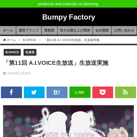
produces and consults on planning.
Bumpy Factory
ホーム
運営ブランド
業務歴
取引企業および団体
会社概要
お問い合わせ
ホーム
B-SPACE
「第11回 A.I.VOICE生放送」生放送実施
B-SPACE
生放送
「第11回 A.I.VOICE生放送」生放送実施
2021年12月25日
LINE